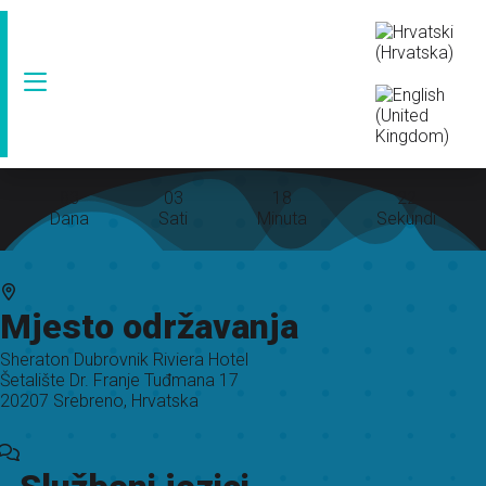
83
03
18
22
Dana
Sati
Minuta
Sekundi
Mjesto održavanja
Sheraton Dubrovnik Riviera Hotel
Šetalište Dr. Franje Tuđmana 17
20207 Srebreno, Hrvatska