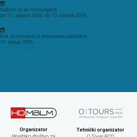
Sažetci će se moći prijaviti
od 10. veljače 2026. do 15. svibnja 2026.
Rok za obavijest o prihvaćanju sažetaka:
15. srpnja 2026.
Pod pokroviteljstvom
Organizator
Tehnički organizator
Hrvatsko društvo za
O Tours PCO